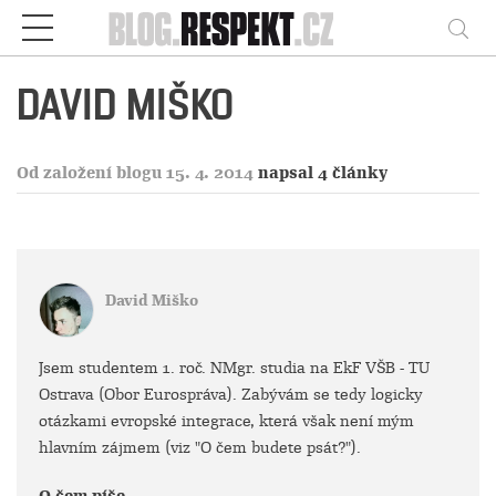
Respekt
Vy
DAVID MIŠKO
Od založení blogu 15. 4. 2014
napsal 4 články
David Miško
Jsem studentem 1. roč. NMgr. studia na EkF VŠB - TU
Ostrava (Obor Eurospráva). Zabývám se tedy logicky
otázkami evropské integrace, která však není mým
hlavním zájmem (viz "O čem budete psát?").