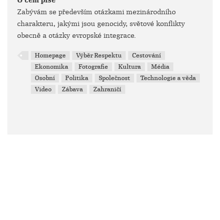
O čem píše
Zabývám se především otázkami mezinárodního
charakteru, jakými jsou genocidy, světové konflikty
obecně a otázky evropské integrace.
Homepage
Výběr Respektu
Cestování
Ekonomika
Fotografie
Kultura
Média
Osobní
Politika
Společnost
Technologie a věda
Video
Zábava
Zahraničí